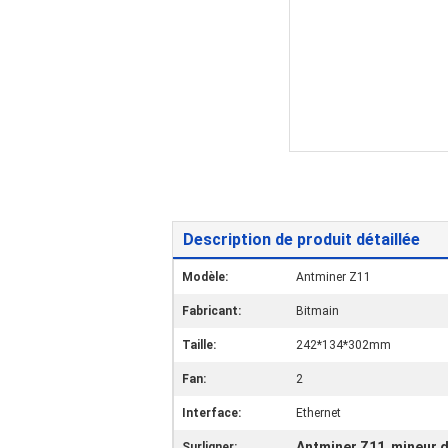
Description de produit détaillée
Modèle:
Antminer Z11
Fabricant:
Bitmain
Taille:
242*134*302mm
Fan:
2
Interface:
Ethernet
Antminer Z11
mineur d
Surligner: