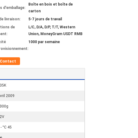
Boîte en bois et boîte de
ls d'emballage:
carton
de livraison:
5-7 jours de travail
tions de
L/C, D/A, D/P, T/T, Western
ent:
Union, MoneyGram USDT RMB
ité
1000 par semaine
rovisionnement:
Contact
35K
vril 2009
000g
2V
 - °C 45
ec