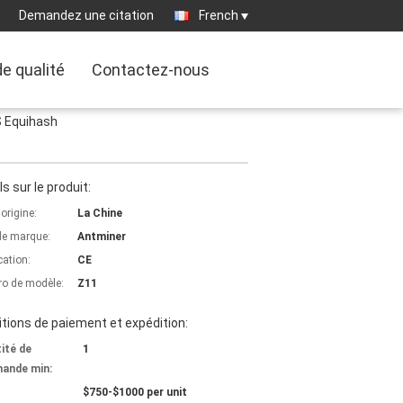
Demandez une citation
French
de qualité
Contactez-nous
S Equihash
ls sur le produit:
'origine:
La Chine
e marque:
Antminer
cation:
CE
o de modèle:
Z11
tions de paiement et expédition:
ité de
1
ande min:
$750-$1000 per unit