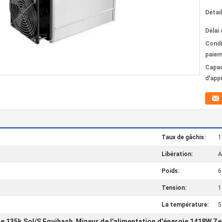
Détai
Délai 
Condi
paiem
Capac
d'app
Taux de gâchis:
1
Libération:
A
Poids:
6
Tension:
1
La température:
5
e 135k Sol/S Equihash
Mineur de l'alimentation d'énergie 1418W Z