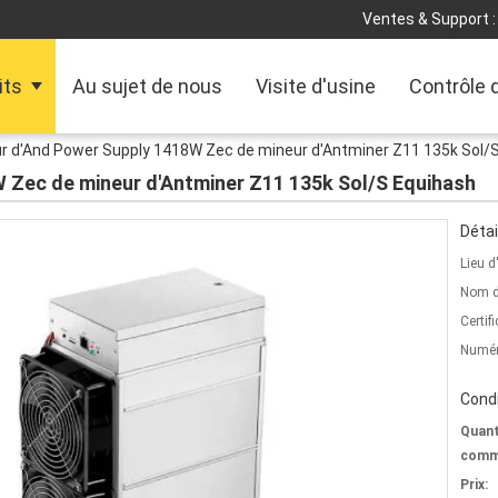
Ventes & Support :
its
Au sujet de nous
Visite d'usine
Contrôle 
r d'And Power Supply 1418W Zec de mineur d'Antminer Z11 135k Sol/
 Zec de mineur d'Antminer Z11 135k Sol/S Equihash
Détai
Lieu d
Nom d
Certifi
Numér
Condi
Quant
comm
Prix: