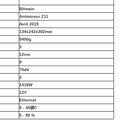
Bitmain
Antmineur Z11
Avril 2019
134x242x302mm
5400g
3
12nm
9
70db
2
1418W
12V
Ethernet
5 - 45
掳
C
5 - 95 %