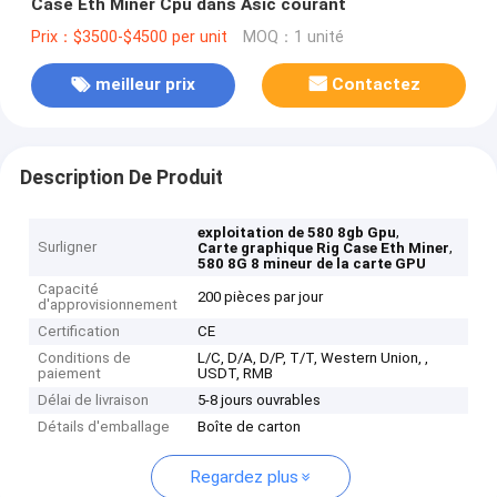
Case Eth Miner Cpu dans Asic courant
Prix：$3500-$4500 per unit
MOQ：1 unité
meilleur prix
Contactez
Description De Produit
,
exploitation de 580 8gb Gpu
Surligner
,
Carte graphique Rig Case Eth Miner
580 8G 8 mineur de la carte GPU
Capacité
200 pièces par jour
d'approvisionnement
Certification
CE
Conditions de
L/C, D/A, D/P, T/T, Western Union, ,
paiement
USDT, RMB
Délai de livraison
5-8 jours ouvrables
Détails d'emballage
Boîte de carton
Regardez plus