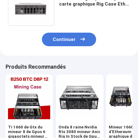
carte graphique Rig Case Eth
Miner Cpu dans Asic courant
Continuer
Produits Recommandés
Ti 1660 de Gtx du
Onda 8 raine Nvidia
Mineur 1660
mineur 8 de Gpus 6
Rtx 3080 mineur Asic
d'Ethereum de
gigaoctets mineur
Rig In Stock de Gpu
graphique de