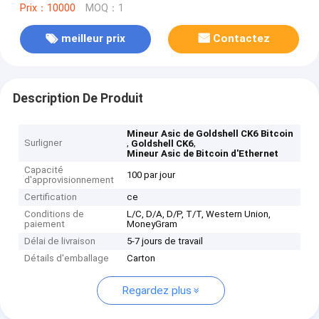
Prix：10000
MOQ：1
meilleur prix
Contactez
Description De Produit
Mineur Asic de Goldshell CK6 Bitcoin
Surligner
,
,
Goldshell CK6
Mineur Asic de Bitcoin d'Ethernet
Capacité
100 par jour
d'approvisionnement
Certification
ce
Conditions de
L/C, D/A, D/P, T/T, Western Union,
paiement
MoneyGram
Délai de livraison
5-7 jours de travail
Détails d'emballage
Carton
Regardez plus