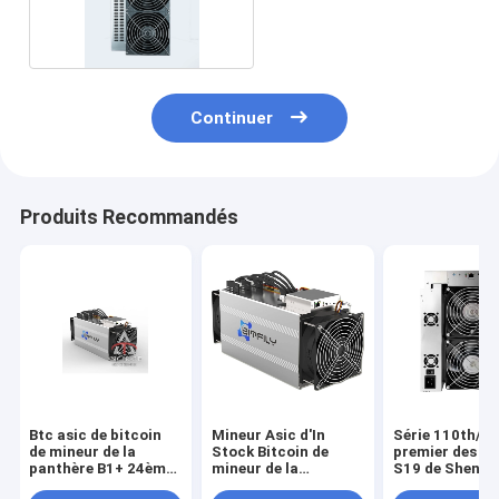
Continuer
Produits Recommandés
Btc asic de bitcoin
Mineur Asic d'In
Série 110th/S
de mineur de la
Stock Bitcoin de
premier des ac
panthère B1+ 24ème
mineur de la
S19 de Shenzh
de neige de Bitfily
panthère B1+ 24ème
PRO de PRO Bi